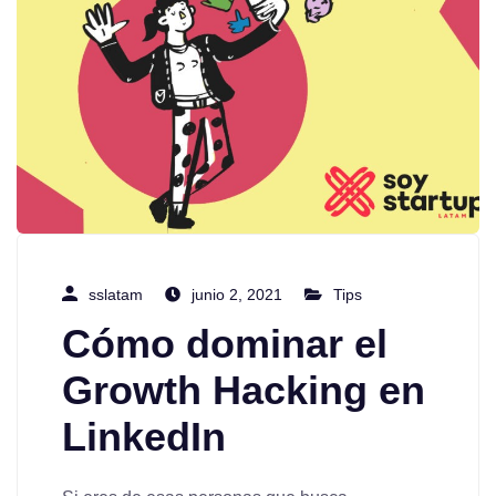
sslatam
junio 2, 2021
Tips
Cómo dominar el
Growth Hacking en
LinkedIn