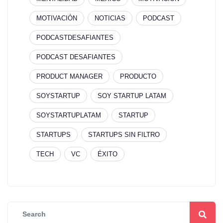
MOTIVACIÓN
NOTICIAS
PODCAST
PODCASTDESAFIANTES
PODCAST DESAFIANTES
PRODUCT MANAGER
PRODUCTO
SOYSTARTUP
SOY STARTUP LATAM
SOYSTARTUPLATAM
STARTUP
STARTUPS
STARTUPS SIN FILTRO
TECH
VC
ÉXITO