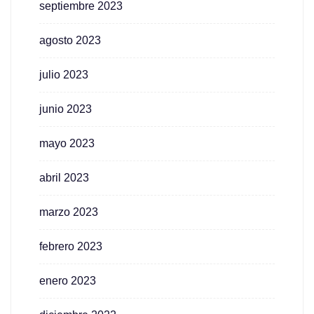
septiembre 2023
agosto 2023
julio 2023
junio 2023
mayo 2023
abril 2023
marzo 2023
febrero 2023
enero 2023