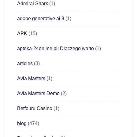
Admiral Shark
(1)
adobe generative ai 8
(1)
APK
(15)
apteka-24online.pl: Dlaczego warto
(1)
articles
(3)
Avia Masters
(1)
Avia Masters Demo
(2)
Betfouru Casino
(1)
blog
(474)