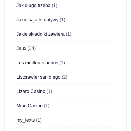
Jak długo trzeba
(1)
Jakie są alternatywy
(1)
Jakie składniki zawiera
(1)
Jeux
(34)
Les meilleurs bonus
(1)
Listcrawler san diego
(2)
Lizaro Casino
(1)
Mino Casino
(1)
my_texts
(1)