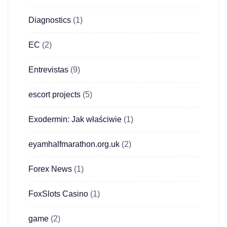
Diagnostics
(1)
EC
(2)
Entrevistas
(9)
escort projects
(5)
Exodermin: Jak właściwie
(1)
eyamhalfmarathon.org.uk
(2)
Forex News
(1)
FoxSlots Casino
(1)
game
(2)