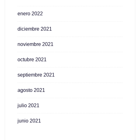
enero 2022
diciembre 2021
noviembre 2021
octubre 2021
septiembre 2021
agosto 2021
julio 2021
junio 2021