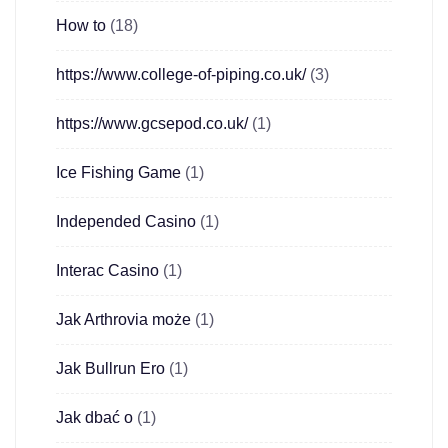
How to
(18)
https://www.college-of-piping.co.uk/
(3)
https://www.gcsepod.co.uk/
(1)
Ice Fishing Game
(1)
Independed Casino
(1)
Interac Casino
(1)
Jak Arthrovia może
(1)
Jak Bullrun Ero
(1)
Jak dbać o
(1)