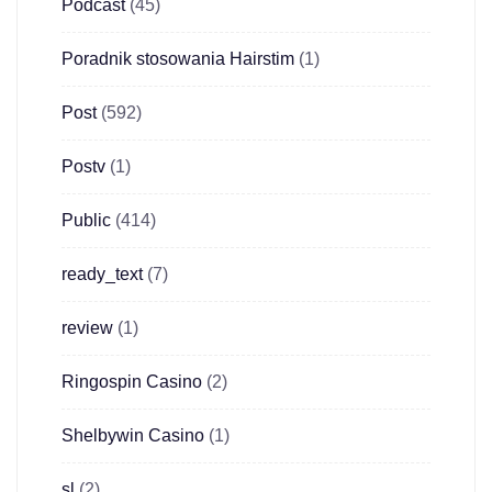
Podcast
(45)
Poradnik stosowania Hairstim
(1)
Post
(592)
Postv
(1)
Public
(414)
ready_text
(7)
review
(1)
Ringospin Casino
(2)
Shelbywin Casino
(1)
sl
(2)