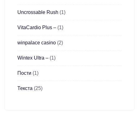
Uncrossable Rush
(1)
VitaCardio Plus –
(1)
winpalace casino
(2)
Wintex Ultra –
(1)
Пости
(1)
Текста
(25)