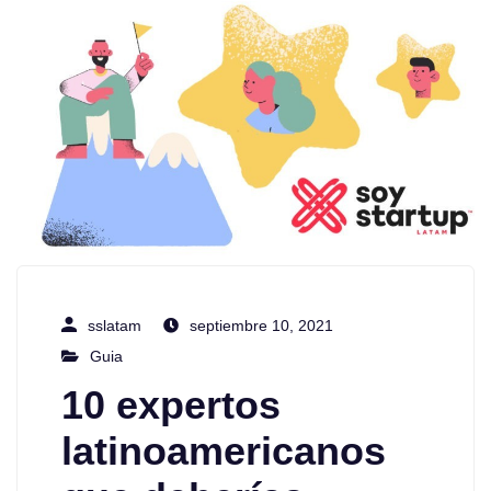
sslatam
septiembre 10, 2021
Guia
10 expertos
latinoamericanos