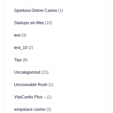
Sportuna Online Casino
(1)
Startups sin filtro
(10)
test
(3)
test_10
(2)
Tips
(8)
Uncategorized
(15)
Uncrossable Rush
(1)
VitaCardio Plus –
(1)
winpalace casino
(2)