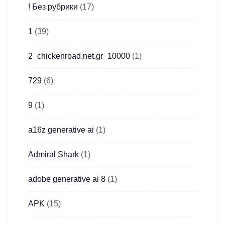
! Без рубрики
(17)
1
(39)
2_chickenroad.net.gr_10000
(1)
729
(6)
9
(1)
a16z generative ai
(1)
Admiral Shark
(1)
adobe generative ai 8
(1)
APK
(15)