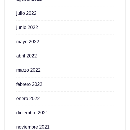
julio 2022
junio 2022
mayo 2022
abril 2022
marzo 2022
febrero 2022
enero 2022
diciembre 2021
noviembre 2021