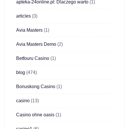
apteka-24online.pl: Dlaczego warto
(1)
articles
(3)
Avia Masters
(1)
Avia Masters Demo
(2)
Betfouru Casino
(1)
blog
(474)
Bonuskong Casino
(1)
casino
(13)
Casino ohne oasis
(1)
casino1
(6)