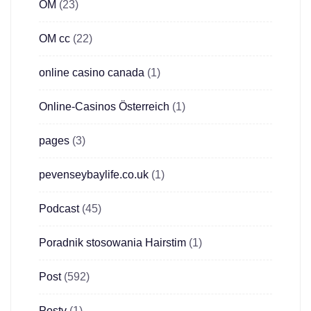
OM
(23)
OM cc
(22)
online casino canada
(1)
Online-Casinos Österreich
(1)
pages
(3)
pevenseybaylife.co.uk
(1)
Podcast
(45)
Poradnik stosowania Hairstim
(1)
Post
(592)
Postv
(1)