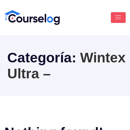
Categoría:
Wintex
Ultra –