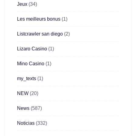
Jeux
(34)
Les meilleurs bonus
(1)
Listcrawler san diego
(2)
Lizaro Casino
(1)
Mino Casino
(1)
my_texts
(1)
NEW
(20)
News
(587)
Noticias
(332)