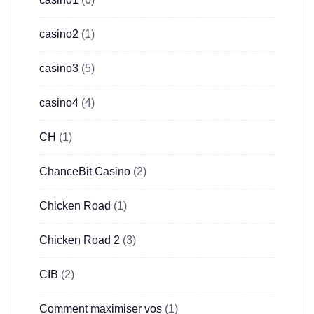
casino2
(1)
casino3
(5)
casino4
(4)
CH
(1)
ChanceBit Casino
(2)
Chicken Road
(1)
Chicken Road 2
(3)
CIB
(2)
Comment maximiser vos
(1)