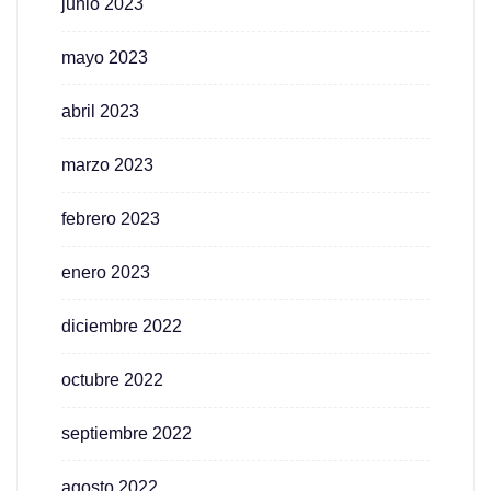
junio 2023
mayo 2023
abril 2023
marzo 2023
febrero 2023
enero 2023
diciembre 2022
octubre 2022
septiembre 2022
agosto 2022