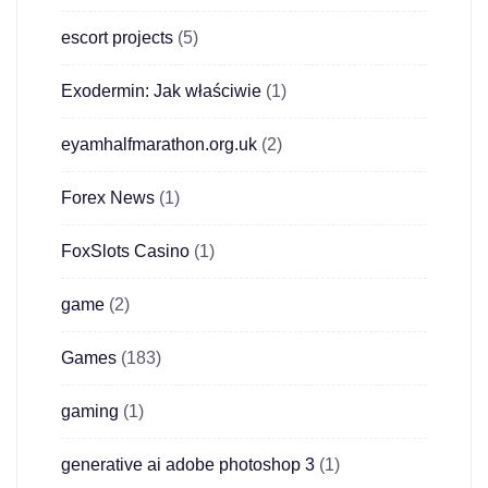
escort projects
(5)
Exodermin: Jak właściwie
(1)
eyamhalfmarathon.org.uk
(2)
Forex News
(1)
FoxSlots Casino
(1)
game
(2)
Games
(183)
gaming
(1)
generative ai adobe photoshop 3
(1)