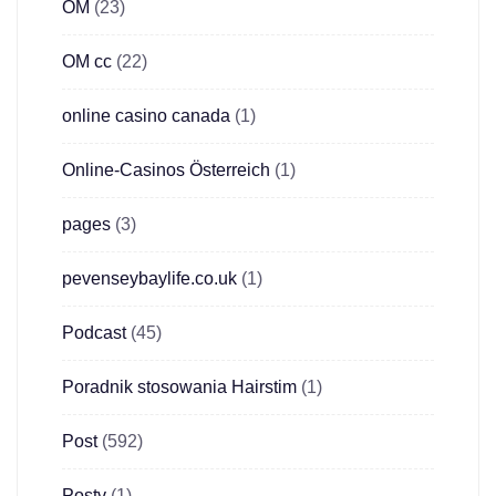
OM
(23)
OM cc
(22)
online casino canada
(1)
Online-Casinos Österreich
(1)
pages
(3)
pevenseybaylife.co.uk
(1)
Podcast
(45)
Poradnik stosowania Hairstim
(1)
Post
(592)
Postv
(1)