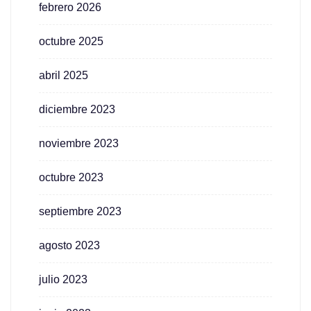
febrero 2026
octubre 2025
abril 2025
diciembre 2023
noviembre 2023
octubre 2023
septiembre 2023
agosto 2023
julio 2023