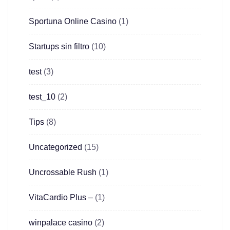
Sportuna Online Casino
(1)
Startups sin filtro
(10)
test
(3)
test_10
(2)
Tips
(8)
Uncategorized
(15)
Uncrossable Rush
(1)
VitaCardio Plus –
(1)
winpalace casino
(2)