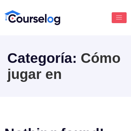
Categoría:
Cómo
jugar en