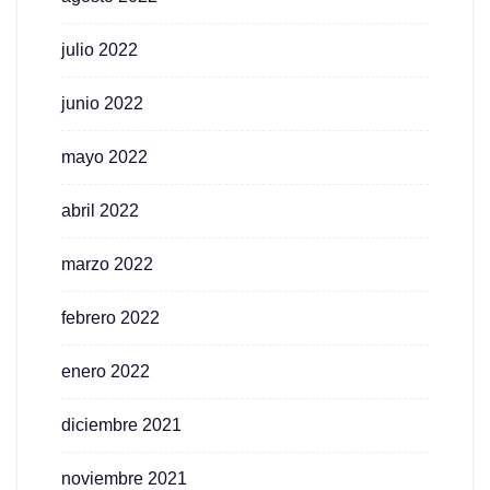
julio 2022
junio 2022
mayo 2022
abril 2022
marzo 2022
febrero 2022
enero 2022
diciembre 2021
noviembre 2021