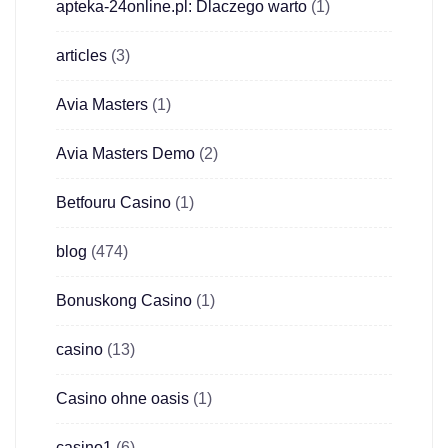
apteka-24online.pl: Dlaczego warto
(1)
articles
(3)
Avia Masters
(1)
Avia Masters Demo
(2)
Betfouru Casino
(1)
blog
(474)
Bonuskong Casino
(1)
casino
(13)
Casino ohne oasis
(1)
casino1
(6)