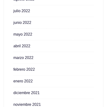
julio 2022
junio 2022
mayo 2022
abril 2022
marzo 2022
febrero 2022
enero 2022
diciembre 2021
noviembre 2021