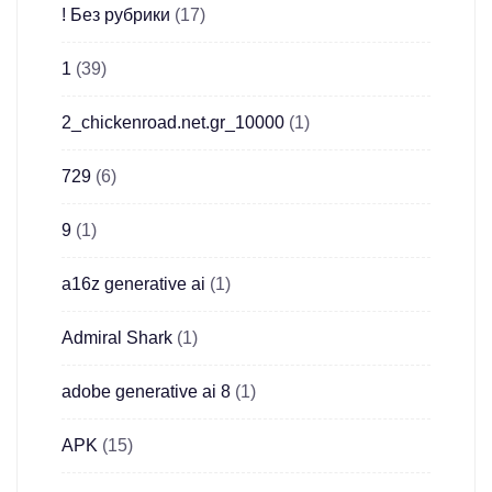
! Без рубрики
(17)
1
(39)
2_chickenroad.net.gr_10000
(1)
729
(6)
9
(1)
a16z generative ai
(1)
Admiral Shark
(1)
adobe generative ai 8
(1)
APK
(15)