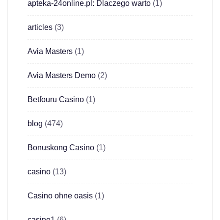
apteka-24online.pl: Dlaczego warto
(1)
articles
(3)
Avia Masters
(1)
Avia Masters Demo
(2)
Betfouru Casino
(1)
blog
(474)
Bonuskong Casino
(1)
casino
(13)
Casino ohne oasis
(1)
casino1
(6)