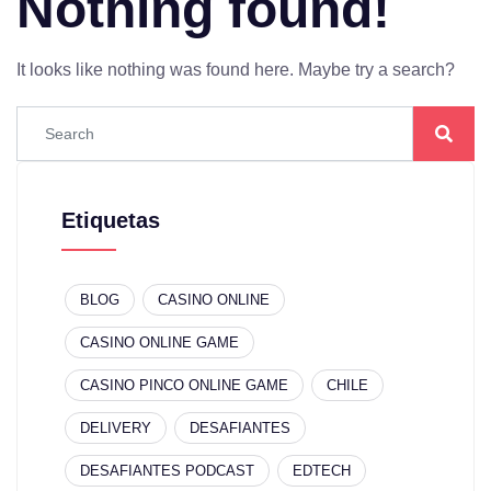
Nothing found!
It looks like nothing was found here. Maybe try a search?
Etiquetas
BLOG
CASINO ONLINE
CASINO ONLINE GAME
CASINO PINCO ONLINE GAME
CHILE
DELIVERY
DESAFIANTES
DESAFIANTES PODCAST
EDTECH