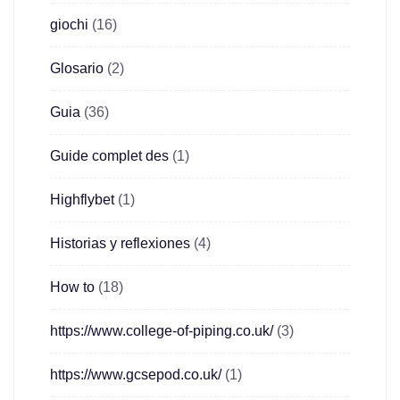
giochi
(16)
Glosario
(2)
Guia
(36)
Guide complet des
(1)
Highflybet
(1)
Historias y reflexiones
(4)
How to
(18)
https://www.college-of-piping.co.uk/
(3)
https://www.gcsepod.co.uk/
(1)