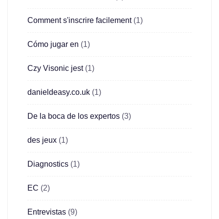
Comment s'inscrire facilement
(1)
Cómo jugar en
(1)
Czy Visonic jest
(1)
danieldeasy.co.uk
(1)
De la boca de los expertos
(3)
des jeux
(1)
Diagnostics
(1)
EC
(2)
Entrevistas
(9)