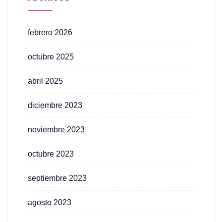
febrero 2026
octubre 2025
abril 2025
diciembre 2023
noviembre 2023
octubre 2023
septiembre 2023
agosto 2023