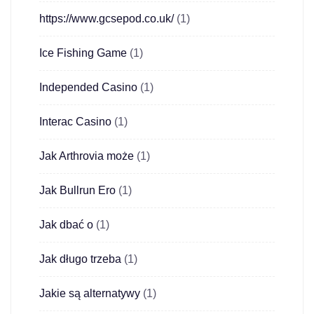
https://www.gcsepod.co.uk/
(1)
Ice Fishing Game
(1)
Independed Casino
(1)
Interac Casino
(1)
Jak Arthrovia może
(1)
Jak Bullrun Ero
(1)
Jak dbać o
(1)
Jak długo trzeba
(1)
Jakie są alternatywy
(1)