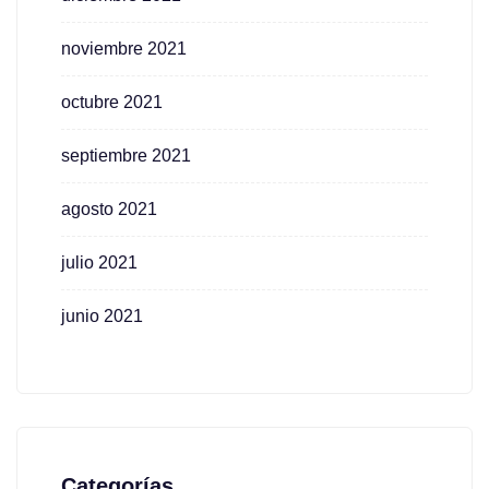
noviembre 2021
octubre 2021
septiembre 2021
agosto 2021
julio 2021
junio 2021
Categorías