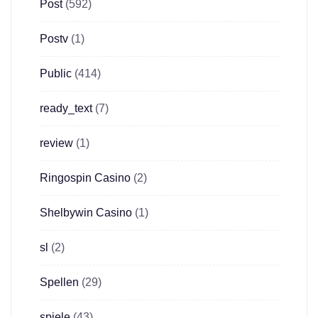
Post
(592)
Postv
(1)
Public
(414)
ready_text
(7)
review
(1)
Ringospin Casino
(2)
Shelbywin Casino
(1)
sl
(2)
Spellen
(29)
spiele
(43)