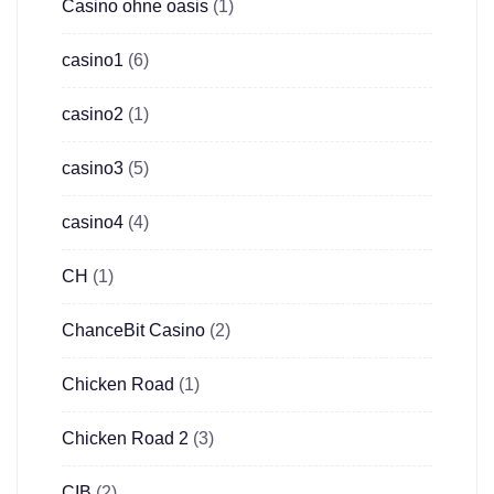
Casino ohne oasis
(1)
casino1
(6)
casino2
(1)
casino3
(5)
casino4
(4)
CH
(1)
ChanceBit Casino
(2)
Chicken Road
(1)
Chicken Road 2
(3)
CIB
(2)