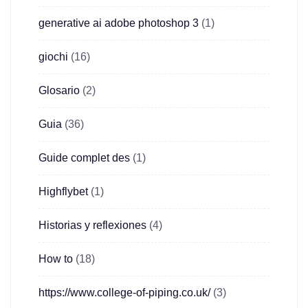
generative ai adobe photoshop 3
(1)
giochi
(16)
Glosario
(2)
Guia
(36)
Guide complet des
(1)
Highflybet
(1)
Historias y reflexiones
(4)
How to
(18)
https://www.college-of-piping.co.uk/
(3)