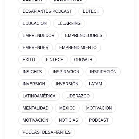
DESAFIANTES PODCAST
EDTECH
EDUCACION
ELEARNING
EMPRENDEDOR
EMPRENDEDORES
EMPRENDER
EMPRENDIMIENTO
EXITO
FINTECH
GROWTH
INSIGHTS
INSPIRACION
INSPIRACIÓN
INVERSION
INVERSIÓN
LATAM
LATINOAMÉRICA
LIDERAZGO
MENTALIDAD
MEXICO
MOTIVACION
MOTIVACIÓN
NOTICIAS
PODCAST
PODCASTDESAFIANTES