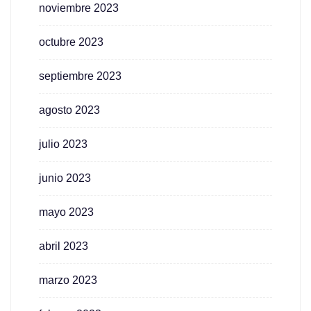
noviembre 2023
octubre 2023
septiembre 2023
agosto 2023
julio 2023
junio 2023
mayo 2023
abril 2023
marzo 2023