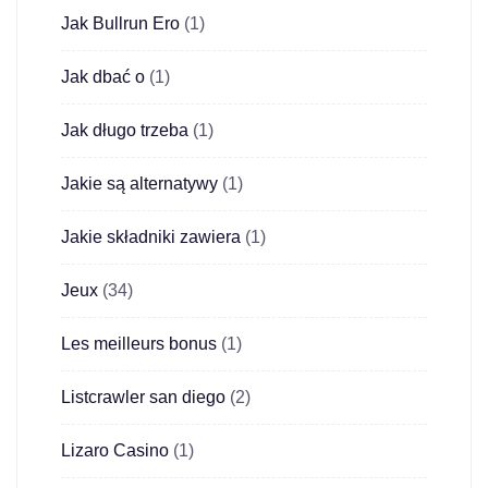
Jak Bullrun Ero
(1)
Jak dbać o
(1)
Jak długo trzeba
(1)
Jakie są alternatywy
(1)
Jakie składniki zawiera
(1)
Jeux
(34)
Les meilleurs bonus
(1)
Listcrawler san diego
(2)
Lizaro Casino
(1)