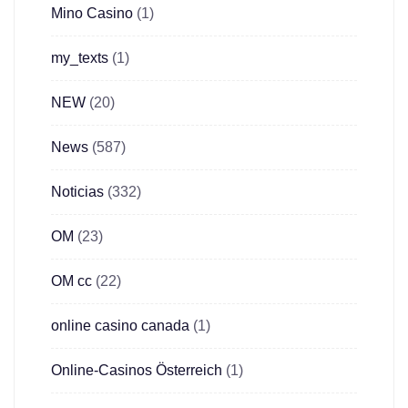
Mino Casino
(1)
my_texts
(1)
NEW
(20)
News
(587)
Noticias
(332)
OM
(23)
OM cc
(22)
online casino canada
(1)
Online-Casinos Österreich
(1)