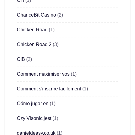
CH
(1)
ChanceBit Casino
(2)
Chicken Road
(1)
Chicken Road 2
(3)
CIB
(2)
Comment maximiser vos
(1)
Comment s'inscrire facilement
(1)
Cómo jugar en
(1)
Czy Visonic jest
(1)
danieldeasy.co.uk
(1)