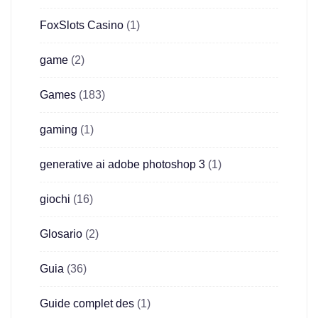
FoxSlots Casino
(1)
game
(2)
Games
(183)
gaming
(1)
generative ai adobe photoshop 3
(1)
giochi
(16)
Glosario
(2)
Guia
(36)
Guide complet des
(1)