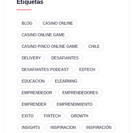
Etiquetas
BLOG
CASINO ONLINE
CASINO ONLINE GAME
CASINO PINCO ONLINE GAME
CHILE
DELIVERY
DESAFIANTES
DESAFIANTES PODCAST
EDTECH
EDUCACION
ELEARNING
EMPRENDEDOR
EMPRENDEDORES
EMPRENDER
EMPRENDIMIENTO
EXITO
FINTECH
GROWTH
INSIGHTS
INSPIRACION
INSPIRACIÓN