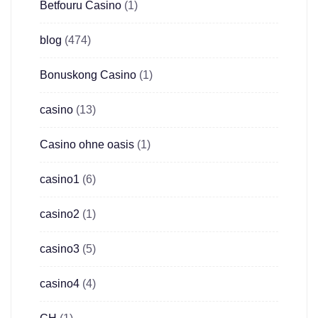
Betfouru Casino
(1)
blog
(474)
Bonuskong Casino
(1)
casino
(13)
Casino ohne oasis
(1)
casino1
(6)
casino2
(1)
casino3
(5)
casino4
(4)