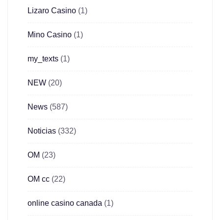
Lizaro Casino
(1)
Mino Casino
(1)
my_texts
(1)
NEW
(20)
News
(587)
Noticias
(332)
OM
(23)
OM cc
(22)
online casino canada
(1)