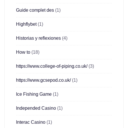
Guide complet des
(1)
Highflybet
(1)
Historias y reflexiones
(4)
How to
(18)
https://www.college-of-piping.co.uk/
(3)
https://www.gcsepod.co.uk/
(1)
Ice Fishing Game
(1)
Independed Casino
(1)
Interac Casino
(1)