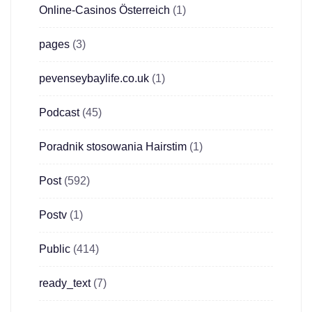
Online-Casinos Österreich
(1)
pages
(3)
pevenseybaylife.co.uk
(1)
Podcast
(45)
Poradnik stosowania Hairstim
(1)
Post
(592)
Postv
(1)
Public
(414)
ready_text
(7)