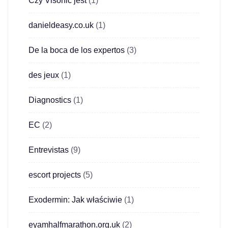
Czy Visonic jest
(1)
danieldeasy.co.uk
(1)
De la boca de los expertos
(3)
des jeux
(1)
Diagnostics
(1)
EC
(2)
Entrevistas
(9)
escort projects
(5)
Exodermin: Jak właściwie
(1)
eyamhalfmarathon.org.uk
(2)