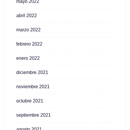
mayo 2022
abril 2022
marzo 2022
febrero 2022
enero 2022
diciembre 2021
noviembre 2021
octubre 2021
septiembre 2021
agosto 2021