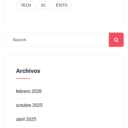
TECH
VC
ÉXITO
Archivos
febrero 2026
octubre 2025
abril 2025