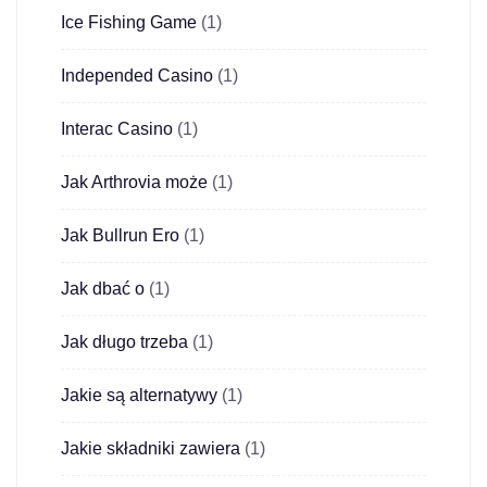
Ice Fishing Game
(1)
Independed Casino
(1)
Interac Casino
(1)
Jak Arthrovia może
(1)
Jak Bullrun Ero
(1)
Jak dbać o
(1)
Jak długo trzeba
(1)
Jakie są alternatywy
(1)
Jakie składniki zawiera
(1)