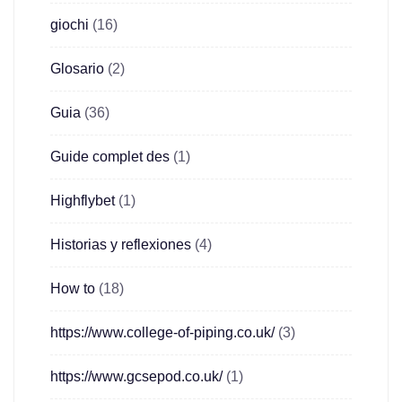
giochi
(16)
Glosario
(2)
Guia
(36)
Guide complet des
(1)
Highflybet
(1)
Historias y reflexiones
(4)
How to
(18)
https://www.college-of-piping.co.uk/
(3)
https://www.gcsepod.co.uk/
(1)