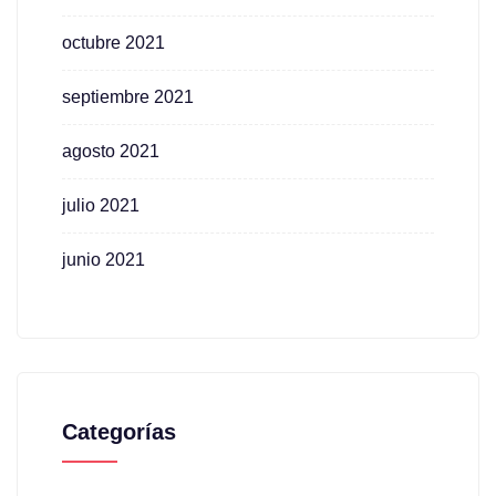
octubre 2021
septiembre 2021
agosto 2021
julio 2021
junio 2021
Categorías