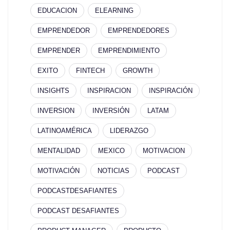
EDUCACION
ELEARNING
EMPRENDEDOR
EMPRENDEDORES
EMPRENDER
EMPRENDIMIENTO
EXITO
FINTECH
GROWTH
INSIGHTS
INSPIRACION
INSPIRACIÓN
INVERSION
INVERSIÓN
LATAM
LATINOAMÉRICA
LIDERAZGO
MENTALIDAD
MEXICO
MOTIVACION
MOTIVACIÓN
NOTICIAS
PODCAST
PODCASTDESAFIANTES
PODCAST DESAFIANTES