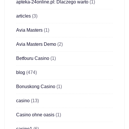
apteka-24online.pl: Dlaczego warto
(1)
articles
(3)
Avia Masters
(1)
Avia Masters Demo
(2)
Betfouru Casino
(1)
blog
(474)
Bonuskong Casino
(1)
casino
(13)
Casino ohne oasis
(1)
casino1
(6)