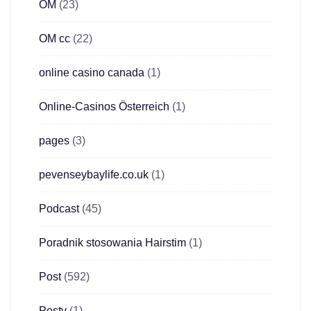
OM
(23)
OM cc
(22)
online casino canada
(1)
Online-Casinos Österreich
(1)
pages
(3)
pevenseybaylife.co.uk
(1)
Podcast
(45)
Poradnik stosowania Hairstim
(1)
Post
(592)
Postv
(1)