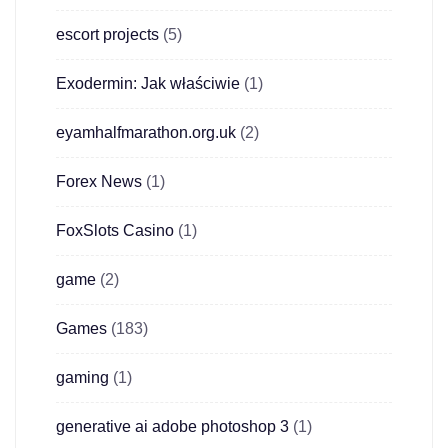
escort projects
(5)
Exodermin: Jak właściwie
(1)
eyamhalfmarathon.org.uk
(2)
Forex News
(1)
FoxSlots Casino
(1)
game
(2)
Games
(183)
gaming
(1)
generative ai adobe photoshop 3
(1)