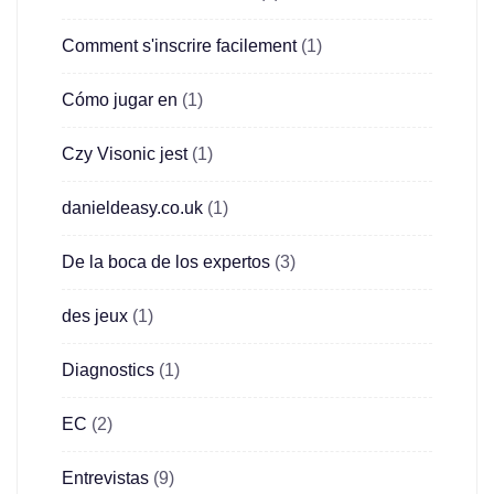
Comment s'inscrire facilement
(1)
Cómo jugar en
(1)
Czy Visonic jest
(1)
danieldeasy.co.uk
(1)
De la boca de los expertos
(3)
des jeux
(1)
Diagnostics
(1)
EC
(2)
Entrevistas
(9)