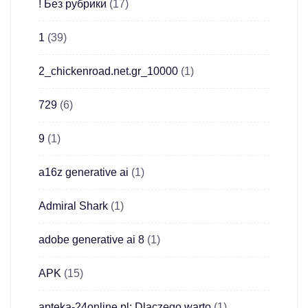
! Без рубрики
(17)
1
(39)
2_chickenroad.net.gr_10000
(1)
729
(6)
9
(1)
a16z generative ai
(1)
Admiral Shark
(1)
adobe generative ai 8
(1)
APK
(15)
apteka-24online.pl: Dlaczego warto
(1)